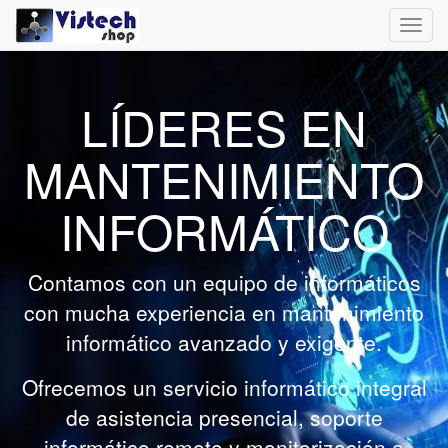
Toggl
navig
LÍDERES EN
MANTENIMIENTO
INFORMÁTICO
Contamos con un equipo de informáticos
con mucha experiencia en mantenimiento
informático avanzado y exigente.
Ofrecemos un servicio informático integral
de asistencia presencial, soporte
informático remoto y monitorización a