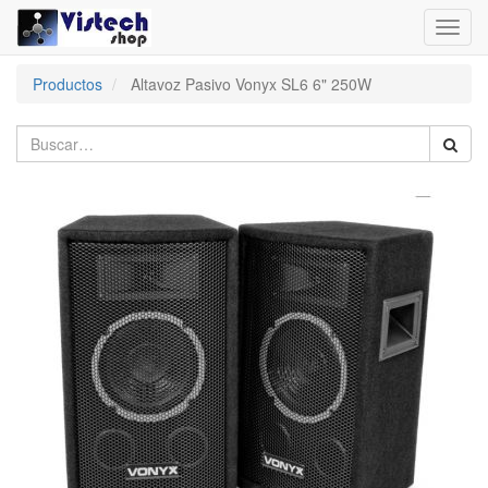
Toggl
navig
Productos
Altavoz Pasivo Vonyx SL6 6" 250W