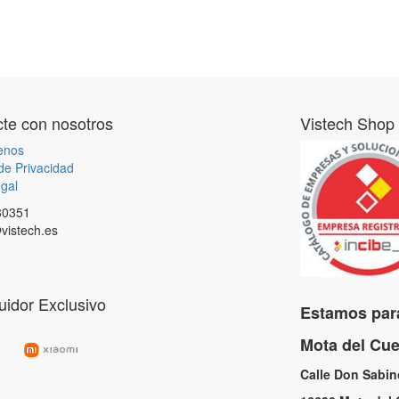
te con nosotros
Vistech Shop
enos
 de Privacidad
gal
80351
vistech.es
buidor Exclusivo
Estamos para
Mota del C
Calle Don Sabi