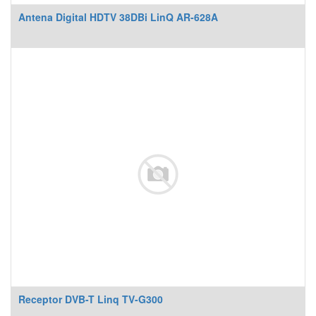
Antena Digital HDTV 38DBi LinQ AR-628A
Receptor DVB-T Linq TV-G300