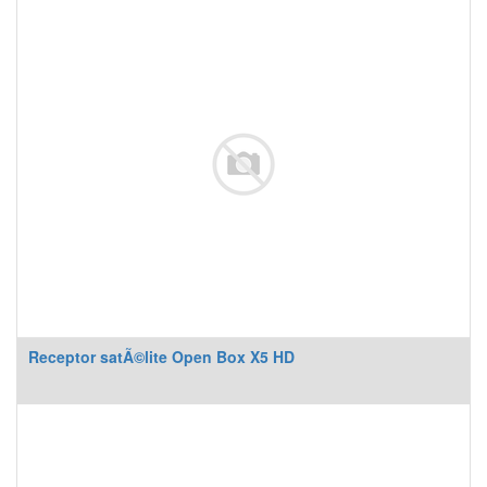
Receptor satÃ©lite Open Box X5 HD