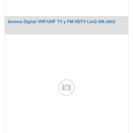
Antena Digital VHF/UHF TV y FM HDTV LinQ WA-2802