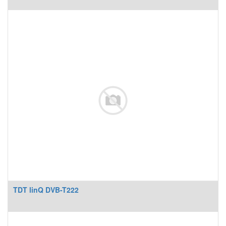
TDT linQ DVB-T222