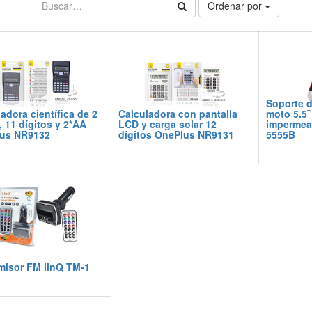
Ordenar por
Soporte d
adora científica de 2
Calculadora con pantalla
moto 5.5¨
, 11 dígitos y 2*AA
LCD y carga solar 12
impermeab
us NR9132
dígitos OnePlus NR9131
5555B
misor FM linQ TM-1