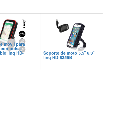
e móvil para
 con bolsa
le linq HD-
Soporte de moto 5.5¨ 6.3¨
linq HD-6355B