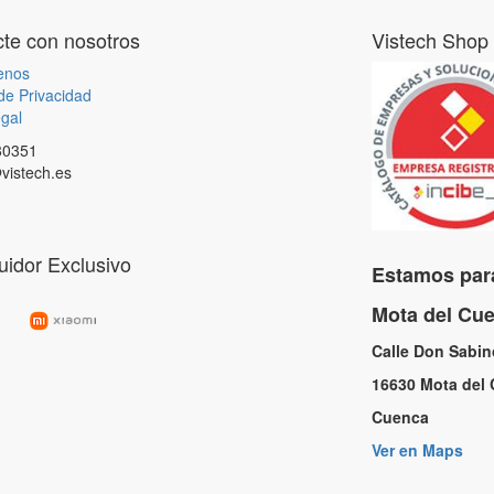
te con nosotros
Vistech Shop
enos
 de Privacidad
gal
80351
vistech.es
buidor Exclusivo
Estamos para
Mota del C
Calle Don Sabi
16630 Mota de
Cuenc
Ver en Maps