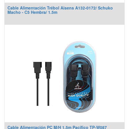
Cable Alimentación Trébol Aisens A132-0172/ Schuko
Macho - C5 Hembra/ 1.5m
Cable Alimentación PC M/H 1.5m Pacífico TP-W087