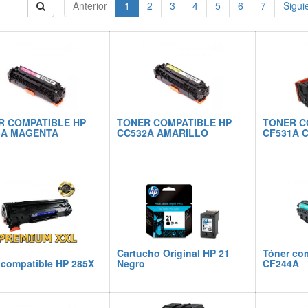
Anterior
1
2
3
4
5
6
7
Sigui
R COMPATIBLE HP
TONER COMPATIBLE HP
TONER C
3A MAGENTA
CC532A AMARILLO
CF531A C
Cartucho Original HP 21
Tóner co
 compatible HP 285X
Negro
CF244A