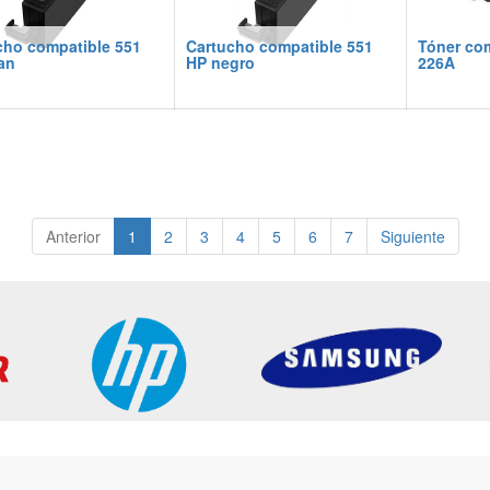
cho compatible 551
Cartucho compatible 551
Tóner co
an
HP negro
226A
Anterior
1
2
3
4
5
6
7
Siguiente