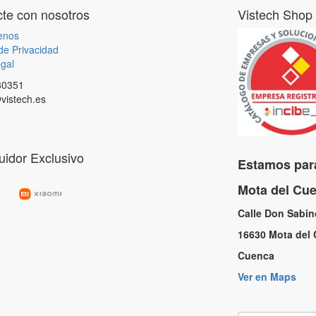
te con nosotros
Vistech Shop
enos
 de Privacidad
gal
80351
vistech.es
buidor Exclusivo
Estamos para
Mota del C
Calle Don Sabi
16630 Mota de
Cuenc
Ver en Maps