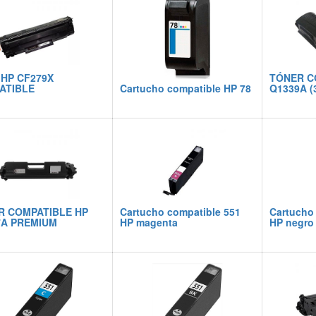
 HP CF279X
TÓNER C
ATIBLE
Cartucho compatible HP 78
Q1339A (
R COMPATIBLE HP
Cartucho compatible 551
Cartucho
7A PREMIUM
HP magenta
HP negro