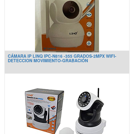
CÁMARA IP LINQ IPC-N816 -355 GRADOS-2MPX WIFI-
DETECCION MOVIMIENTO-GRABACIÓN