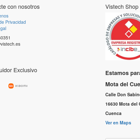
te con nosotros
Vistech Shop
enos
 de Privacidad
gal
80351
vistech.es
buidor Exclusivo
Estamos para
Mota del C
Calle Don Sabi
16630 Mota de
Cuenc
Ver en Maps