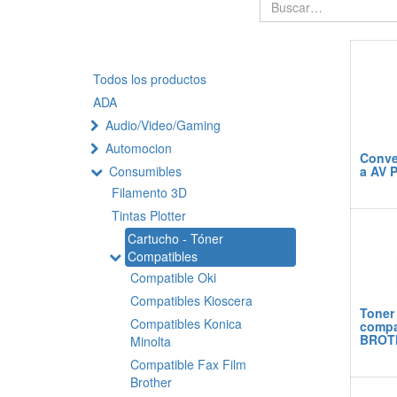
Todos los productos
ADA
Audio/Video/Gaming
Automocion
Conve
Consumibles
a AV 
Filamento 3D
Tintas Plotter
Cartucho - Tóner
Compatibles
Compatible Oki
Compatibles Kioscera
Toner
Compatibles Konica
compa
BROT
Minolta
Compatible Fax Film
Brother