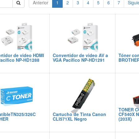
Anterior
1
2
3
4
5
6
7
Sigui
rtidor de video HDMI
Convertidor de video AV a
Tóner co
Pacífico NP-HD1288
VGA Pacífico NP-HD1291
BROTHER
TONER C
tibleTN325/326C
Cartucho de Tinta Canon
CF540X 
HER
CLI571XL Negro
(203X)