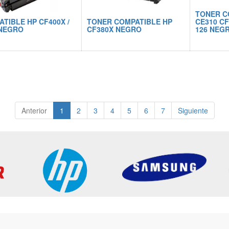
TONER C
TIBLE HP CF400X /
TONER COMPATIBLE HP
CE310 CF
 NEGRO
CF380X NEGRO
126 NEG
Anterior
1
2
3
4
5
6
7
Siguiente