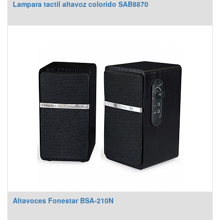
Lampara tactil altavoz colorido SAB8870
Altavoces Fonestar BSA-210N