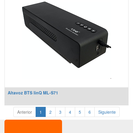
Altavoz BTS linQ ML-S71
Anterior
1
2
3
4
5
6
Siguiente