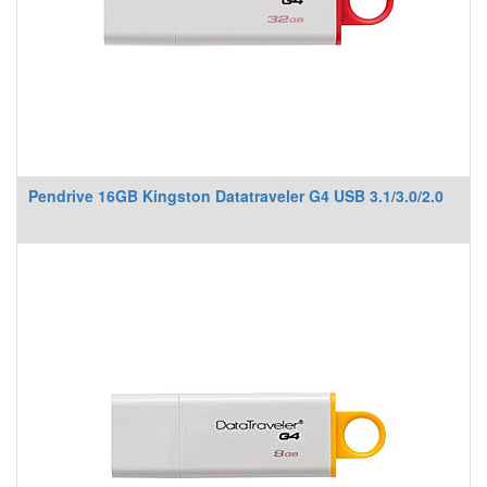
Pendrive 16GB Kingston Datatraveler G4 USB 3.1/3.0/2.0