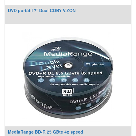
DVD portátil 7¨ Dual COBY V.ZON
MediaRange BD-R 25 GBte 4x speed