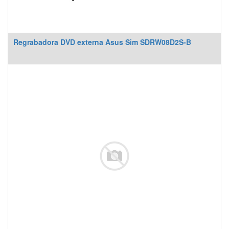
Regrabadora DVD externa Asus Sim SDRW08D2S-B