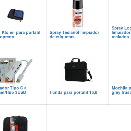
Spray Log
Kloner para portátil
Spray Teslanol limpiador
limpiador
eopreno
de etiquetas
teclados
ador Tipo C a
Mochila pa
net/Hub 3USB
Funda para portátil 15,6¨
grey trust