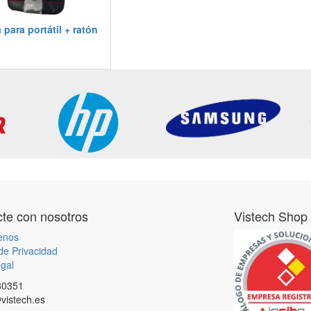
para portátil + ratón
te con nosotros
Vistech Shop
enos
 de Privacidad
gal
80351
vistech.es