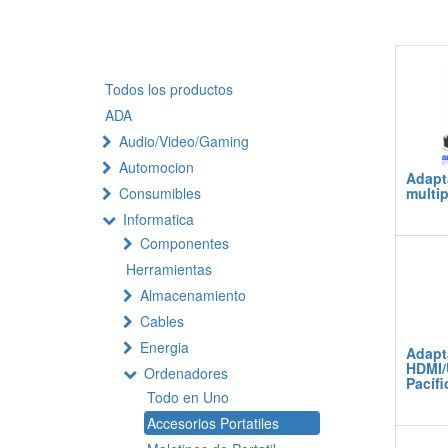
Todos los productos
ADA
Audio/Video/Gaming
Automocion
Adapt
Consumibles
multi
Informatica
Componentes
Herramientas
Almacenamiento
Cables
Energia
Adapt
HDMI/
Ordenadores
Pacíf
Todo en Uno
Accesorios Portatiles