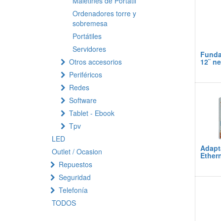
Maletines de Portatil
Ordenadores torre y
sobremesa
Portátiles
Servidores
Funda 
Otros accesorios
12¨ n
Periféricos
Redes
Software
Tablet - Ebook
Tpv
LED
Adapt
Outlet / Ocasion
Ether
Repuestos
Seguridad
Telefonía
TODOS