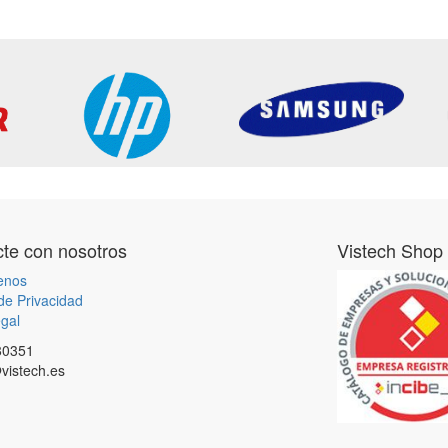
te con nosotros
Vistech Shop
enos
 de Privacidad
gal
80351
vistech.es